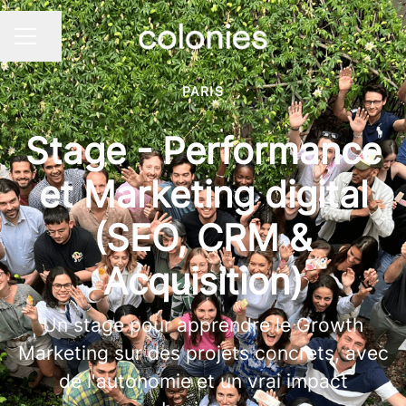
Share page
CAREER MENU
PARIS
Stage - Performance
et Marketing digital
(SEO, CRM &
Acquisition)
Un stage pour apprendre le Growth
Marketing sur des projets concrets, avec
de l'autonomie et un vrai impact