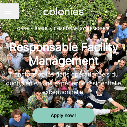
Share page
CAREER MENU
CARE
·
PARIS
·
TEMPORARILY REMOTE
Responsable Facility
Management
Transformez les défis opérationnels du
quotidien en une expérience résidentielle
exceptionnelle.
Apply now !