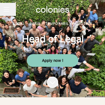
Share page
CAREER MENU
LEGAL
·
PARIS
·
TEMPORARILY REMOTE
Head of Legal
Apply now !