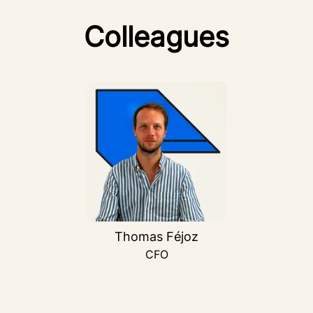
Colleagues
Thomas Féjoz
CFO